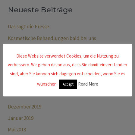
u
Neueste Beiträge
c
h
Das sagt die Presse
e
Kosmetische Behandlungen bald bei uns
n
Infoveranstaltungen
n
Diese Website verwendet Cookies, um die Nutzung zu
Abnehmfreuden
a
verbessern. Wir gehen davon aus, dass Sie damit einverstanden
Erfahrungsbericht von Chris Meier, Wadern
c
sind, aber Sie können sich dagegen entscheiden, wenn Sie es
h
wünschen.
Read More
Accept
Archiv
:
Dezember 2019
Januar 2019
Mai 2018