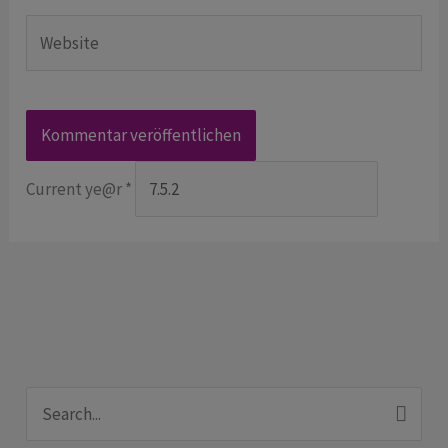
Website
Current ye@r
*
S