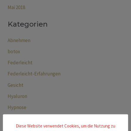
Mai 2018
Kategorien
Abnehmen
botox
Federleicht
Federleicht-Erfahrungen
Gesicht
Hyaluron
Hypnose
Körper
Diese Website verwendet Cookies, um die Nutzung zu
Kosmetik