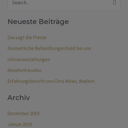
S
u
Neueste Beiträge
c
h
Das sagt die Presse
e
Kosmetische Behandlungen bald bei uns
n
Infoveranstaltungen
n
Abnehmfreuden
a
Erfahrungsbericht von Chris Meier, Wadern
c
h
Archiv
:
Dezember 2019
Januar 2019