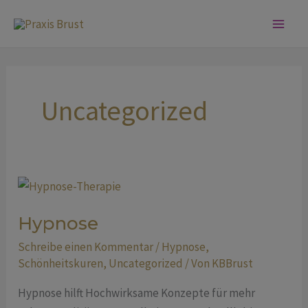
Zum
Inhalt
springen
Uncategorized
Hypnose
Hypnose
Schreibe einen Kommentar
/
Hypnose
,
Schönheitskuren
,
Uncategorized
/ Von
KBBrust
Hypnose hilft Hochwirksame Konzepte für mehr