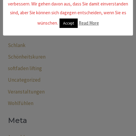
verbessern. Wir gehen davon aus, dass Sie damit einverstanden
Männer
sind, aber Sie können sich dagegen entscheiden, wenn Sie es
Powerslim
wünschen.
Read More
Accept
Praxis
Schlank
Schönheitskuren
softfaden lifting
Uncategorized
Veranstaltungen
Wohlfühlen
Meta