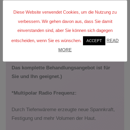
Bio Lifting Strom*
(15 Min.) – 25 Euro
Diese Website verwendet Cookies, um die Nutzung zu
Diamant MikroDermabrasion*
(15 Min.) – 35
verbessern. Wir gehen davon aus, dass Sie damit
Euro
einverstanden sind, aber Sie können sich dagegen
entscheiden, wenn Sie es wünschen.
READ
ACCEPT
MORE
Das komplette Behandlungsangebot ist für
Sie und Ihn geeignet.)
*Multipolar Radio Frequenz:
Durch Tiefenwäreme erzeugte neue Spannkraft,
Festigung und mehr Volumen der Haut.