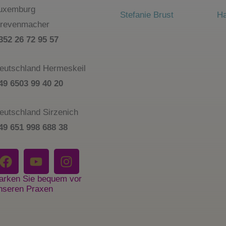
uxemburg
Stefanie Brust
Ha
revenmacher
352 26 72 95 57
eutschland Hermeskeil
49 6503 99 40 20
eutschland Sirzenich
49 651 998 688 38
F
Y
I
A
O
N
C
U
S
arken Sie bequem vor
nseren Praxen
E
T
T
B
U
A
O
B
G