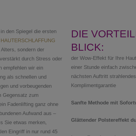
DIE VORTEIL
in den Spiegel die ersten
n
HAUTERSCHLAFFUNG
BLICK:
 Alters, sondern der
der Wow-Effekt für Ihre Haut
verstärkt durch Stress oder
einer Stunde einfach zwisch
 empfehlen wir ein
nächsten Auftritt strahlende
ing als schnellen und
Komplimentgarantie
igen und vorbeugenden
 Im Gegensatz zum
Sanfte Methode mit Sofor
n Fadenlifting ganz ohne
erbundenen Aufwand aus –
Glättender Polstereffekt du
ass Sie etwas merken,
en Eingriff in nur rund 45