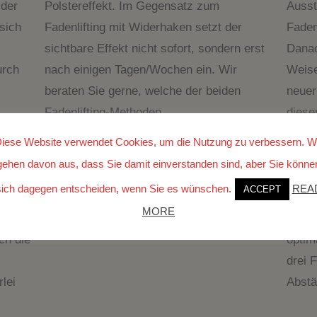
 der
Polstereffekt. Im Gegensatz zum
Ausst
sich
Fadenlifting mit Widerhaken setzt der
Faden
sichtbare Effekt nicht sofort, sondern erst
Danac
urch
nach einigen Tagen/Wochen ein. Wir
Weise
beraten Sie gerne, welche der beiden
neuer
Fadenlifting-Methoden
dieser
 60
die optimale für Sie ist.
probl
iese Website verwendet Cookies, um die Nutzung zu verbessern. W
en
Behan
gehen davon aus, dass Sie damit einverstanden sind, aber Sie könne
 Sie
Ausse
sich dagegen entscheiden, wenn Sie es wünschen.
REA
ACCEPT
mit
Vampi
MORE
biete
ch die
optim
drei 
lei
Abstä