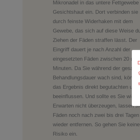
Mikronadel in das untere Fettgewebe
Gesichtshaut ein. Dort verbinden sie 
durch feinste Widerhaken mit dem
Gewebe, das sich auf diese Weise d
Ziehen der Fäden straffen lässt. Der
Eingriff dauert je nach Anzahl der
eingesetzten Fäden zwischen 20 und
D
Minuten. Da Sie während der gesamt
Behandlungsdauer wach sind, können
das Ergebnis direkt begutachten und 
beeinflussen. Und sollte es Sie wider
Erwarten nicht überzeugen, lassen si
Fäden noch nach zwei bis drei Tagen
wieder entfernen. So gehen Sie keiner
Risiko ein.