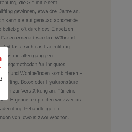
rahlung, die Sie mit einem
lifting gewinnen, etwa drei Jahre an.
h kann sie auf genauso schonende
 beliebig oft durch das Einsetzen
 Fäden erneuert werden. Während
 Zeit lässt sich das Fadenlifting
emlos mit allen gängigen
ir
dlungsmethoden für Ihr gutes
n
hen und Wohlbefinden kombinieren –
D
r-Lifting, Botox oder Hyaluronsäure
n sich zur Verstärkung an. Für eine
ales Ergebnis empfehlen wir zwei bis
Fadenlifting-Behandlungen in
nden von jeweils zwei Wochen.