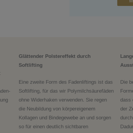
M
Glättender Polstereffekt durch
Lang
Softlifting
Auss
t
Eine zweite Form des Fadenliftings ist das
Die b
aden-
Softlifting, für das wir Polymilchsäurefäden
Forme
bung
ohne Widerhaken verwenden. Sie regen
dass 
die Neubildung von körpereigenem
der Z
Kollagen und Bindegewebe an und sorgen
durch
so für einen deutlich sichtbaren
Dadur