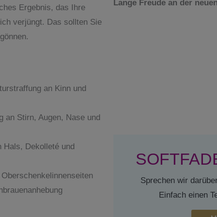
Lange Freude an der neue
ches Ergebnis, das Ihre
lich verjüngt. Das sollten Sie
 gönnen.
turstraffung an Kinn und
ng an Stirn, Augen, Nase und
n Hals, Dekolleté und
SOFTFADE
r Oberschenkelinnenseiten
Sprechen wir darüber
enbrauenanhebung
Einfach einen T